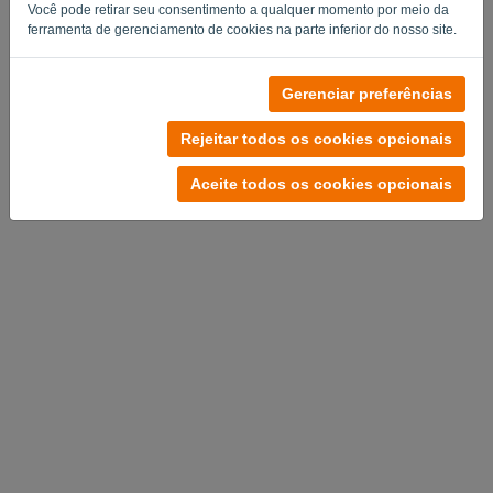
Você pode retirar seu consentimento a qualquer momento por meio da
ferramenta de gerenciamento de cookies na parte inferior do nosso site.
Gerenciar preferências
Sem conta?
Experimente gratuitamente agora
Rejeitar todos os cookies opcionais
Política de privacidade
-
Termos e condições
Aceite todos os cookies opcionais