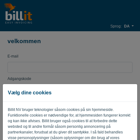
Sprog:
DA
velkommen
E-mail
Adgangskode
Vælg dine cookies
Mind mig
Glemt adgangskode?
Billit NV bruger teknologier såsom cookies på sin hjemmeside.
Funktionelle cookies er nødvendige for, at hjemmesiden fungerer korrekt
LOG IND
og kan ikke afvises. Billit bruger også cookies til at forbedre dette
websted og til andre formål såsom personlig annoncering på
partnerkanaler, forudsat at du giver dit samtykke. I så fald behandles
visse personoplysninger (såsom oplysninger om din brug af vores