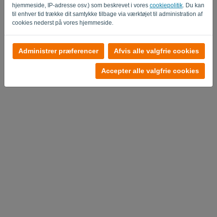
hjemmeside, IP-adresse osv.) som beskrevet i vores
cookiepolitik
. Du kan
til enhver tid trække dit samtykke tilbage via værktøjet til administration af
cookies nederst på vores hjemmeside.
Ingen konto?
Administrer præferencer
Afvis alle valgfrie cookies
Prøv gratis nu
Accepter alle valgfrie cookies
Fortrolighedspolitik
-
Vilkår og betingelser