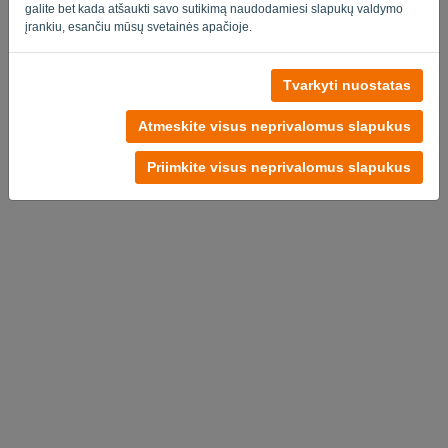
galite bet kada atšaukti savo sutikimą naudodamiesi slapukų valdymo
įrankiu, esančiu mūsų svetainės apačioje.
Tvarkyti nuostatas
Nėra sąskaitos?
Pabandykite nemokamai dabar
Atmeskite visus neprivalomus slapukus
Privatumo politika
-
Terminai ir sąlygos
Priimkite visus neprivalomus slapukus