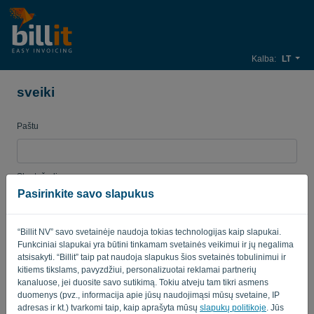
Kalba:
LT
sveiki
Paštu
Slaptažodis
Pasirinkite savo slapukus
“Billit NV” savo svetainėje naudoja tokias technologijas kaip slapukai.
Primink man
Pamiršote slaptažodį?
Funkciniai slapukai yra būtini tinkamam svetainės veikimui ir jų negalima
atsisakyti. “Billit” taip pat naudoja slapukus šios svetainės tobulinimui ir
PRISIJUNGTI
kitiems tikslams, pavyzdžiui, personalizuotai reklamai partnerių
kanaluose, jei duosite savo sutikimą. Tokiu atveju tam tikri asmens
duomenys (pvz., informacija apie jūsų naudojimąsi mūsų svetaine, IP
adresas ir kt.) tvarkomi taip, kaip aprašyta mūsų
slapukų politikoje
. Jūs