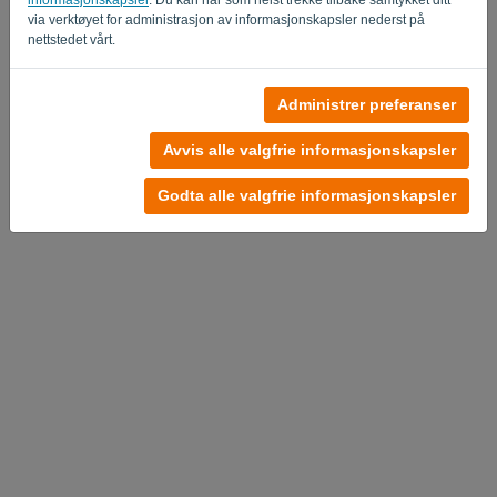
via verktøyet for administrasjon av informasjonskapsler nederst på
nettstedet vårt.
Ingen konto?
Administrer preferanser
Prøv det nå
Avvis alle valgfrie informasjonskapsler
Personvernerklæring
-
Vilkår og betingelser
Godta alle valgfrie informasjonskapsler