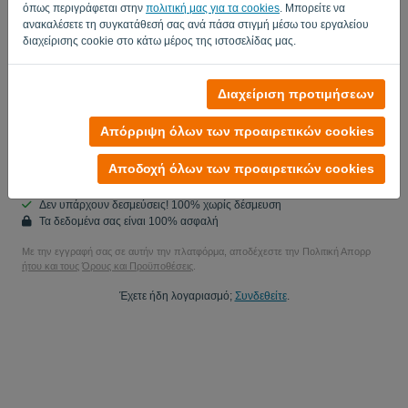
όπως περιγράφεται στην
πολιτική μας για τα cookies
. Μπορείτε να
Δεν είσαι υπολογιστής; Συμπληρώστε το '
'.
ανακαλέσετε τη συγκατάθεσή σας ανά πάσα στιγμή μέσω του εργαλείου
διαχείρισης cookie στο κάτω μέρος της ιστοσελίδας μας.
Ναι, μπορώ να στείλω ενημερώσεις προϊόντων μου..
Διαχείριση προτιμήσεων
Ναι, μπορείτε να μου στείλετε ενημερώσεις μάρκετινγκ.
Απόρριψη όλων των προαιρετικών cookies
Ξεκινήστε τη δωρεάν δοκιμή σας
Αποδοχή όλων των προαιρετικών cookies
Δεν απαιτείται πιστωτική κάρτα
Δεν υπάρχουν δεσμεύσεις! 100% χωρίς δέσμευση
Τα δεδομένα σας είναι 100% ασφαλή
Με την εγγραφή σας σε αυτήν την πλατφόρμα, αποδέχεστε την Πολιτική Απορρ
ήτου και τους
Όρους και Προϋποθέσεις
.
Έχετε ήδη λογαριασμό;
Συνδεθείτε
.