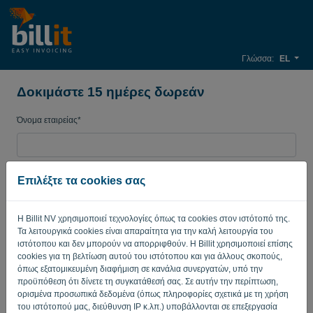
Γλώσσα:
EL
Δοκιμάστε 15 ημέρες δωρεάν
Όνομα εταιρείας*
Διεύθυνση ηλεκτρονικού ταχυδρομείου*
Επιλέξτε τα cookies σας
Η Billit NV χρησιμοποιεί τεχνολογίες όπως τα cookies στον ιστότοπό της.
Κωδικός πρόσβασης
Τα λειτουργικά cookies είναι απαραίτητα για την καλή λειτουργία του
ιστότοπου και δεν μπορούν να απορριφθούν. Η Billit χρησιμοποιεί επίσης
cookies για τη βελτίωση αυτού του ιστότοπου και για άλλους σκοπούς,
όπως εξατομικευμένη διαφήμιση σε κανάλια συνεργατών, υπό την
Χώρα
προϋπόθεση ότι δίνετε τη συγκατάθεσή σας. Σε αυτήν την περίπτωση,
ορισμένα προσωπικά δεδομένα (όπως πληροφορίες σχετικά με τη χρήση
του ιστότοπού μας, διεύθυνση IP κ.λπ.) υποβάλλονται σε επεξεργασία