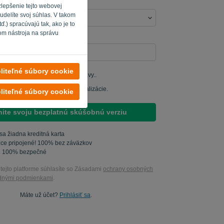
zlepšenie tejto webovej
udelíte svoj súhlas. V takom
.) spracúvajú tak, ako je to
om nástroja na správu
 Vyplňte „
“.
liteľné súbory cookie
 študovať moje produktové správy..
 mi posielať marketingové aktualizácie.
liteľné súbory cookie
ite svoju bezplatnú skúšobnú verziu
a žiadna kreditná karta
zce pripojené! 100% bez záväzkov
ú 100% bezpečné
 tejto platforme súhlasíte so Zásadami
ochrany osobných
dnými podmienkami
.
Máte už účet?
Prihlásiť sa
.