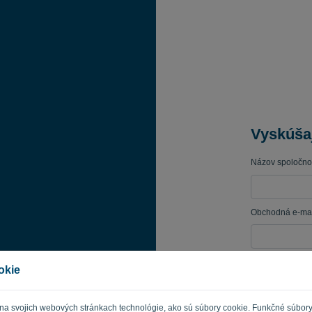
Vyskúša
Názov spoločnos
Obchodná e-mai
Heslo
okie
 na svojich webových stránkach technológie, ako sú súbory cookie. Funkčné súbor