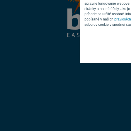
správne fungovanie webovej s
stránky a na iné účely, ako 
prípade sa určité osobné údaj
popísané v našich
pravidlác
súborov cookie v spodnej čas