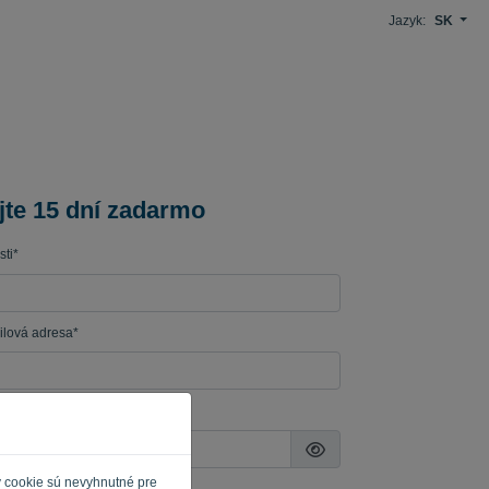
Jazyk:
SK
jte 15 dní zadarmo
ti*
lová adresa*
y cookie sú nevyhnutné pre