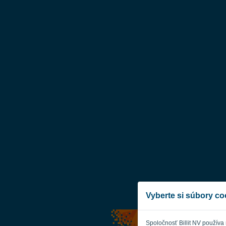
Vyberte si súbory co
Spoločnosť Billit NV používa