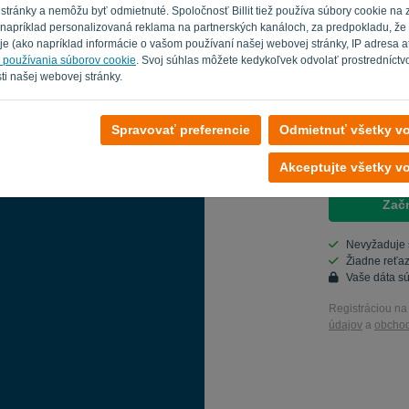
Krajina
tránky a nemôžu byť odmietnuté. Spoločnosť Billit tiež používa súbory cookie na 
je napríklad personalizovaná reklama na partnerských kanáloch, za predpokladu, že 
e (ako napríklad informácie o vašom používaní našej webovej stránky, IP adresa atď
h používania súborov cookie
. Svoj súhlas môžete kedykoľvek odvolať prostredníctv
Nie ste počítač?
ti našej webovej stránky.
Spravovať preferencie
Odmietnuť všetky vo
Áno, môžem
Áno, môžete
Akceptujte všetky vo
Začn
Nevyžaduje s
Žiadne reťa
Vaše dáta s
Registráciou na
údajov
a
obcho