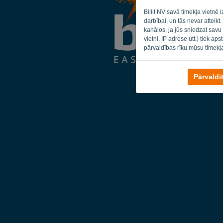
Billit NV savā tīmekļa vietnē
darbībai, un tās nevar atteikt
kanālos, ja jūs sniedzat savu
vietni, IP adrese utt.) tiek ap
pārvaldības rīku mūsu tīmekļ
Pārvaldī