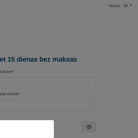
Valoda:
LV
et 15 dienas bez maksas
aukums*
sta adrese*