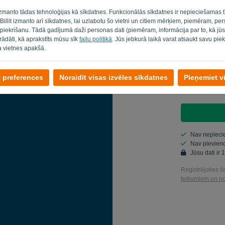
Valsts
 izmanto tādas tehnoloģijas kā sīkdatnes. Funkcionālās sīkdatnes ir nepieciešamas t
. Billit izmanto arī sīkdatnes, lai uzlabotu šo vietni un citiem mērķiem, piemēram, pe
 piekrišanu. Tādā gadījumā daži personas dati (piemēram, informācija par to, kā jū
strādāti, kā aprakstīts mūsu sīk
failu politikā
. Jūs jebkurā laikā varat atsaukt savu piek
Vai jūs neesat da
a vietnes apakšā.
Jā, jums pa
t preferences
Noraidīt visas izvēles sīkdatnes
Pieņemiet v
Jā, jūs var
Nav nepieci
Nav pievieno
Jūsu dati ir
Reģistrējoties ša
teikumiem un n